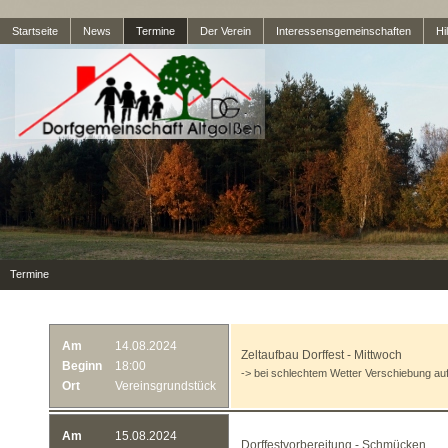
Startseite
News
Termine
Der Verein
Interessensgemeinschaften
Hil
Termine
Am
14.08.2024
Zeltaufbau Dorffest - Mittwoch
Beginn
18:00
-> bei schlechtem Wetter Verschiebung au
Ort
Vereinsgrundstück
Am
15.08.2024
Dorffestvorbereitung - Schmücken