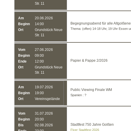
Str. 11
Am
20.06.2026
Begegnungsabend für alle Altgolßene
Beginn
14:00
Thema: (offen) 14-18 Uhr, 19 Uhr Essen 
Ort
Grundstück Neue
Str. 11
Vom
27.06.2026
Beginn
09:00
Papier & Pappe 2/2026
Ende
12:00
Ort
Grundstück Neue
Str. 11
Am
19.07.2026
Public Viewing Finale WM
Beginn
19:00
Spanien : ?
Ort
Vereinsgelände
Vom
31.07.2026
Beginn
20:00
Stadtfest 750 Jahre Golßen
Bis
02.08.2026
Flyer Stadtfest 2026