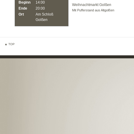
Beginn
14:00
Weihnachtmarkt Golßen
Ende
20:00
Mit Pufferstand aus Altgolßen
Ort
Am Schloß
Golßen
▲ TOP