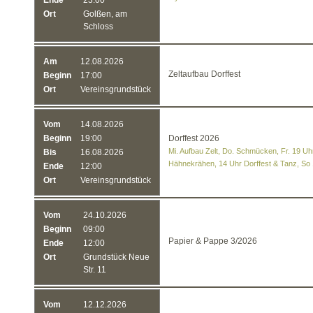
Ende
23:00
Ort
Golßen, am
Schloss
Am
12.08.2026
Zeltaufbau Dorffest
Beginn
17:00
Ort
Vereinsgrundstück
Vom
14.08.2026
Beginn
19:00
Dorffest 2026
Mi. Aufbau Zelt, Do. Schmücken, Fr. 19 Uhr
Bis
16.08.2026
Hähnekrähen, 14 Uhr Dorffest & Tanz, So
Ende
12:00
Ort
Vereinsgrundstück
Vom
24.10.2026
Beginn
09:00
Papier & Pappe 3/2026
Ende
12:00
Ort
Grundstück Neue
Str. 11
Vom
12.12.2026