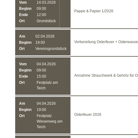
Vom
14.03.2026
Beginn
09:00
Pappe & Papier 1/2026
Ende
12:00
Ort
Grundstück
Am
02.04.2026
Vorbereitung Osterfeuer + Osterwass
Beginn
19:00
Ort
Vereinsgrundstück
Vom
04.04.2026
Beginn
09:00
Annahme Strauchwerk & Gehölz für Os
Ende
15:00
Ort
Festplatz am
Teich
Am
04.04.2026
Beginn
19:00
Osterfeuer 2026
Ort
Festplatz
Wiesenweg am
Teich