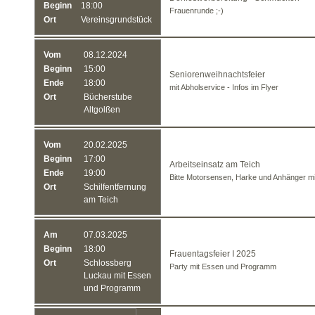
Beginn
18:00
Frauenrunde ;-)
Ort
Vereinsgrundstück
Vom
08.12.2024
Beginn
15:00
Seniorenweihnachtsfeier
Ende
18:00
mit Abholservice - Infos im Flyer
Ort
Bücherstube
Altgolßen
Vom
20.02.2025
Beginn
17:00
Arbeitseinsatz am Teich
Ende
19:00
Bitte Motorsensen, Harke und Anhänger mi
Ort
Schilfentfernung
am Teich
Am
07.03.2025
Beginn
18:00
Frauentagsfeier I 2025
Ort
Schlossberg
Party mit Essen und Programm
Luckau mit Essen
und Programm