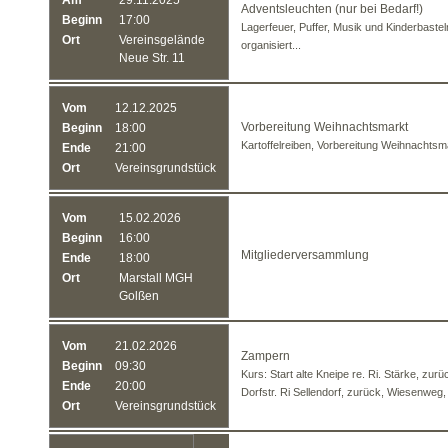
Am
29.11.2025
Adventsleuchten (nur bei Bedarf!)
Beginn
17:00
Lagerfeuer, Puffer, Musik und Kinderbastel
Ort
Vereinsgelände
organisiert...
Neue Str. 11
Vom
12.12.2025
Vorbereitung Weihnachtsmarkt
Beginn
18:00
Kartoffelreiben, Vorbereitung Weihnachtsm
Ende
21:00
Ort
Vereinsgrundstück
Vom
15.02.2026
Beginn
16:00
Mitgliederversammlung
Ende
18:00
Ort
Marstall MGH
Golßen
Vom
21.02.2026
Zampern
Beginn
09:30
Kurs: Start alte Kneipe re. Ri. Stärke, zurü
Ende
20:00
Dorfstr. Ri Sellendorf, zurück, Wiesenweg,
Ort
Vereinsgrundstück