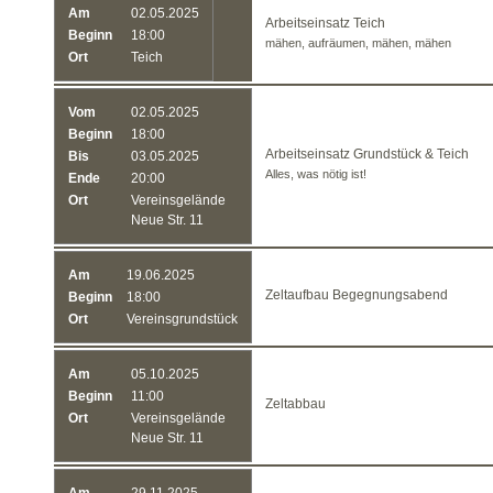
Am
02.05.2025
Arbeitseinsatz Teich
Beginn
18:00
mähen, aufräumen, mähen, mähen
Ort
Teich
Vom
02.05.2025
Beginn
18:00
Arbeitseinsatz Grundstück & Teich
Bis
03.05.2025
Alles, was nötig ist!
Ende
20:00
Ort
Vereinsgelände
Neue Str. 11
Am
19.06.2025
Zeltaufbau Begegnungsabend
Beginn
18:00
Ort
Vereinsgrundstück
Am
05.10.2025
Beginn
11:00
Zeltabbau
Ort
Vereinsgelände
Neue Str. 11